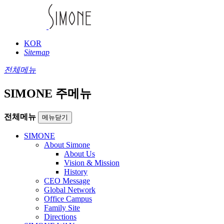
KOR
Sitemap
전체메뉴
SIMONE 주메뉴
전체메뉴
메뉴닫기
SIMONE
About Simone
About Us
Vision & Mission
History
CEO Message
Global Network
Office Campus
Family Site
Directions