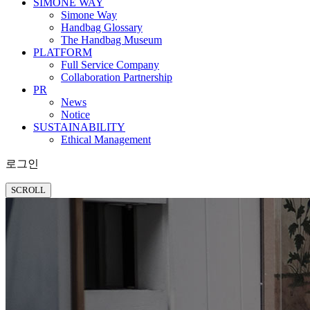
SIMONE WAY
Simone Way
Handbag Glossary
The Handbag Museum
PLATFORM
Full Service Company
Collaboration Partnership
PR
News
Notice
SUSTAINABILITY
Ethical Management
로그인
SCROLL